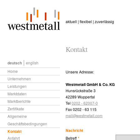
aktuell | flexibel | zuverlässig
Kontakt
deutsch
english
Home
Unsere Adresse:
Unternehmen
Westmetall GmbH & Co. KG
Leistungen
Hunsrückstraße 3
Marktdaten
42289
Wuppertal
Marktberichte
Tel
0202 - 62007-0
Zertifikate
Fax
0202 - 63 115
mail@
westmetall.com
Allgemeine
Geschäftsbedingungen
Nachricht
Kontakt
Betreff
Anfahrt
*