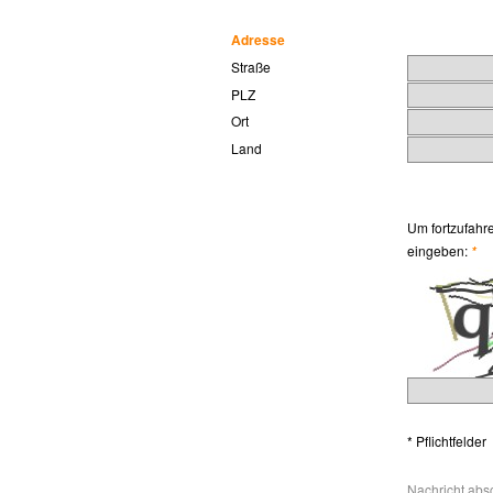
Adresse
Straße
PLZ
Ort
Land
Um fortzufahre
eingeben:
*
* Pflichtfelder
Nachricht abs