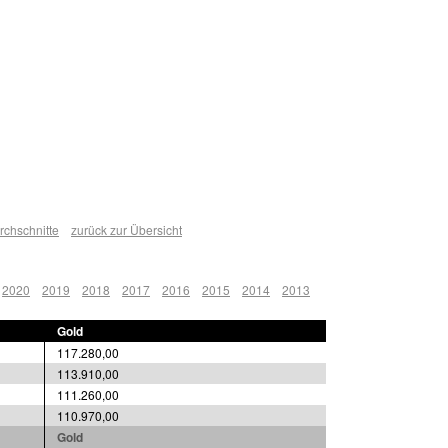
chschnitte
zurück zur Übersicht
2020
2019
2018
2017
2016
2015
2014
2013
Gold
117.280,00
113.910,00
111.260,00
110.970,00
Gold