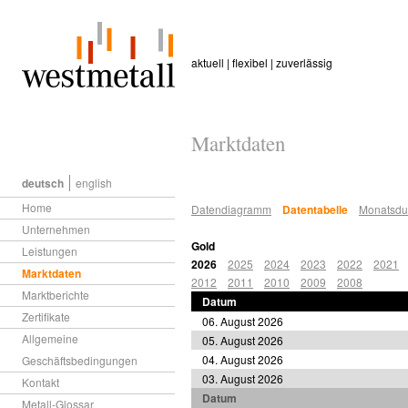
aktuell | flexibel | zuverlässig
Marktdaten
deutsch
english
Home
Datendiagramm
Datentabelle
Monatsdur
Unternehmen
Gold
Leistungen
2026
2025
2024
2023
2022
2021
Marktdaten
2012
2011
2010
2009
2008
Marktberichte
Datum
Zertifikate
06. August 2026
Allgemeine
05. August 2026
04. August 2026
Geschäftsbedingungen
03. August 2026
Kontakt
Datum
Metall-Glossar