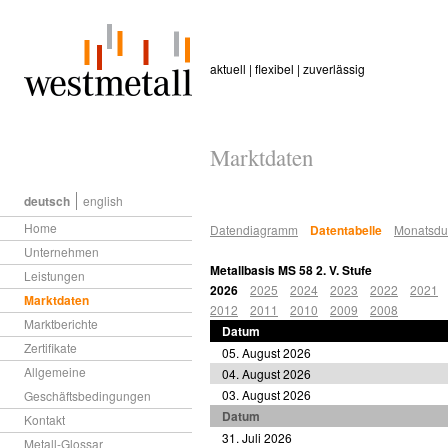
aktuell | flexibel | zuverlässig
Marktdaten
deutsch
english
Home
Datendiagramm
Datentabelle
Monatsdur
Unternehmen
Metallbasis MS 58 2. V. Stufe
Leistungen
2026
2025
2024
2023
2022
2021
Marktdaten
2012
2011
2010
2009
2008
Marktberichte
Datum
Zertifikate
05. August 2026
Allgemeine
04. August 2026
03. August 2026
Geschäftsbedingungen
Datum
Kontakt
31. Juli 2026
Metall-Glossar