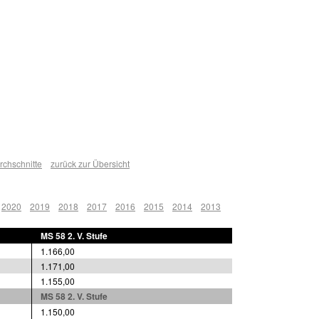
chschnitte
zurück zur Übersicht
2020
2019
2018
2017
2016
2015
2014
2013
MS 58 2. V. Stufe
1.166,00
1.171,00
1.155,00
MS 58 2. V. Stufe
1.150,00